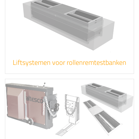
Liftsystemen voor rollenremtestbanken