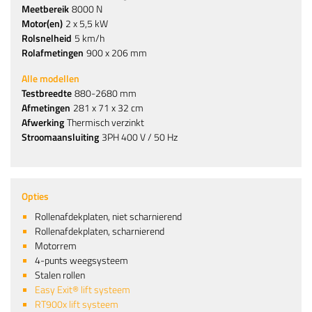
Meetbereik
8000 N
Motor(en)
2 x 5,5 kW
Rolsnelheid
5 km/h
Rolafmetingen
900 x 206 mm
Alle modellen
Testbreedte
880-2680 mm
Afmetingen
281 x 71 x 32 cm
Afwerking
Thermisch verzinkt
Stroomaansluiting
3PH 400 V / 50 Hz
Opties
Rollenafdekplaten, niet scharnierend
Rollenafdekplaten, scharnierend
Motorrem
4-punts weegsysteem
Stalen rollen
Easy Exit® lift systeem
RT900x lift systeem